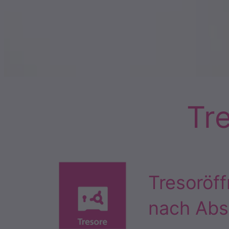
Tr
Tresoröf
nach Abs