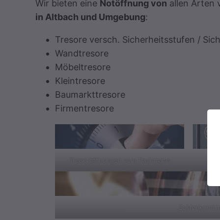
Wir bieten eine
Notöffnung von
allen Arten
in Altbach und Umgebung
:
Tresore versch. Sicherheitsstufen / Sic
Wandtresore
Möbeltresore
Kleintresore
Baumarkttresore
Firmentresore
Tresoröffnungen vom Fachmann
E
Zahlenkombin