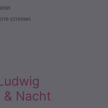
58585
 0176-22145965
 Ludwig
g & Nacht