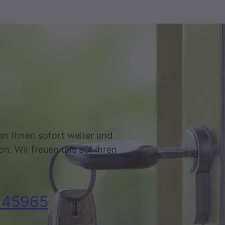
en Ihnen sofort weiter und
on. Wir freuen uns auf Ihren
145965