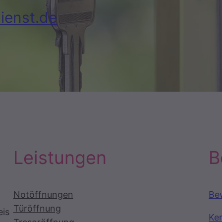
ienst.de
Leistungen
B
Notöffnungen
Be
Türöffnung
eis
Ke